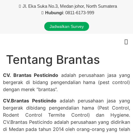
Jl. Eka Suka No.3, Medan johor, North Sumatera
Hubungi
: 0811-6173-999
Jadwalkan Survey
Tentang Kami
Layanan Kami
Kontak Kami
Tentang Brantas
CV. Brantas Pesticindo
adalah perusahaan jasa yang
bergerak di bidang pengendalian hama (pest control)
dengan merek “brantas”.
CV.Brantas Pesticindo
adalah perusahaan jasa yang
bergerak dibidang pengendalian hama (Pest Control,
Rodent Control Termite Control) dan Hygiene.
CV.Brantas Pesticindo adalah perusahaan yang didirikan
di Medan pada tahun 2014 oleh orang-orang yang telah