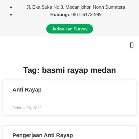
Jl. Eka Suka No.3, Medan johor, North Sumatera
Hubungi
: 0811-6173-999
Jadwalkan Survey
Tentang Kami
Layanan Kami
Kontak Kami
Tag: basmi rayap medan
Anti Rayap
October 16, 2023
Pengerjaan Anti Rayap