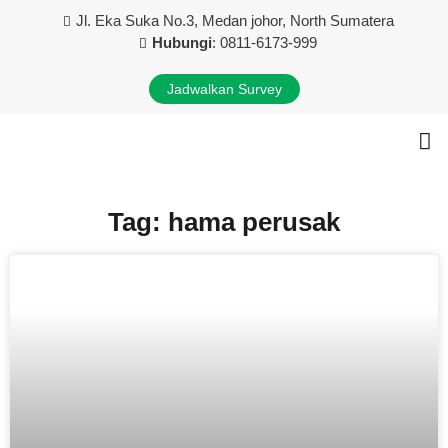
Jl. Eka Suka No.3, Medan johor, North Sumatera
Hubungi
: 0811-6173-999
Jadwalkan Survey
Tentang Kami
Layanan Kami
Kontak Kami
Tag: hama perusak